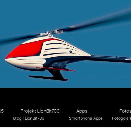
65
Projekt LionBit700
Apps
Foto
Blog | LionBit700
Smartphone Apps
Fotogaler