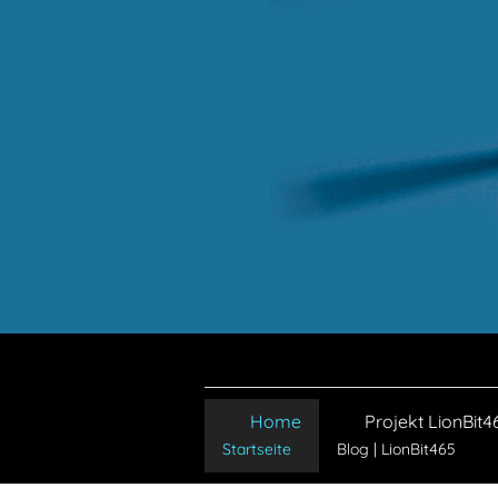
Home
Projekt LionBit4
Startseite
Blog | LionBit465