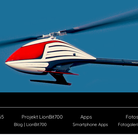
65
Projekt LionBit700
Apps
Foto
Blog | LionBit700
Smartphone Apps
Fotogaler