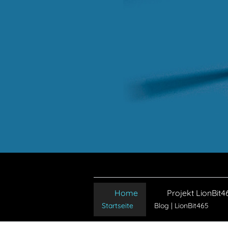
Home
Projekt LionBit4
Startseite
Blog | LionBit465