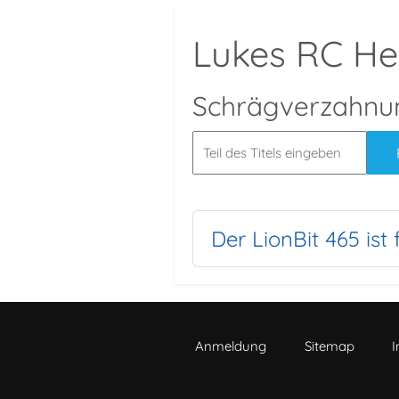
Lukes RC Hel
Schrägverzahnu
Der LionBit 465 ist f
Anmeldung
Sitemap
I