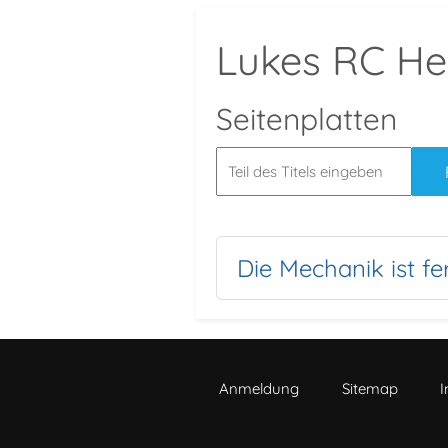
Lukes RC Hel
Seitenplatten
Die Mechanik ist fer
Anmeldung
Sitemap
I