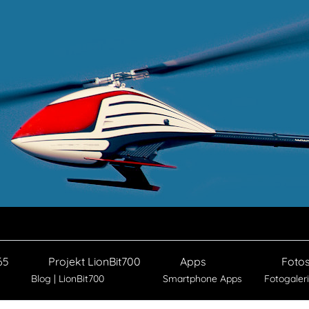
65
Projekt LionBit700
Apps
Foto
Blog | LionBit700
Smartphone Apps
Fotogaler