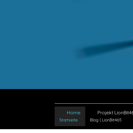
Home
Projekt LionBit4
Startseite
Blog | LionBit465