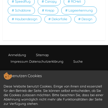
# Speedflug
# Canopy
# RCHeli
# Schablone
# Krepp
# Lageerkennung
# Haubendesign
# Dekorfolie
# Design
Vorheriger Beitrag: Erstes Tuning
Nächster Beitra
Zurück
Weiter
Anmeldung
Sitemap
Impressum Datenschutzerklärung
Suche
Wir benutzen Cookies
Diese Website benutzt Cookies. Einige von ihnen sind essenziell
für den Betrieb der Seite. Sie können selbst entscheiden, ob Sie
die Cookies zulassen möchten. Bitte beachten Sie, dass bei einer
Ablehnung womöglich nicht mehr alle Funktionalitäten der Seite
zur Verfügung stehen.