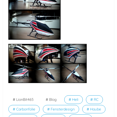
# LionBit465
# Blog
# Heli
# RC
# Carbonfolie
# Fensterdesign
# Haube